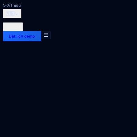
Giới thiệu
🇻🇳
VI
🇬🇧
EN
Đặt lịch demo