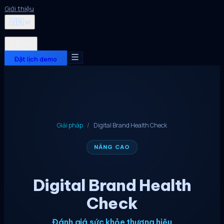
Giới thiệu
🇻🇳
VI
🇬🇧
EN
Đặt lịch demo
Giải pháp
/
Digital Brand Health Check
NÂNG CAO
Digital Brand Health
Check
Đánh giá sức khỏe thương hiệu