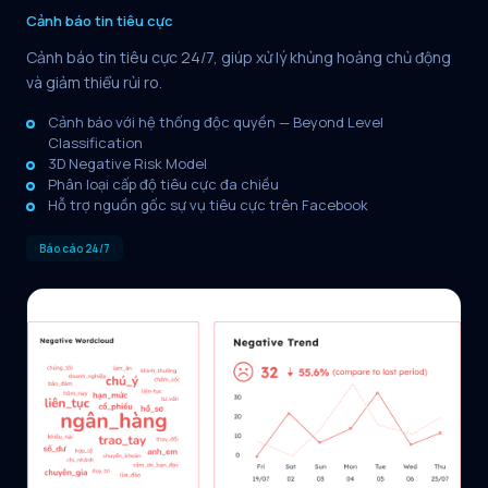
Cảnh báo tin tiêu cực
Cảnh báo tin tiêu cực 24/7, giúp xử lý khủng hoảng chủ động
và giảm thiểu rủi ro.
Cảnh báo với hệ thống độc quyền — Beyond Level
Classification
3D Negative Risk Model
Phân loại cấp độ tiêu cực đa chiều
Hỗ trợ nguồn gốc sự vụ tiêu cực trên Facebook
Báo cáo 24/7