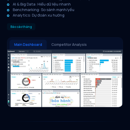
AI & Big Data: Hiểu dữ liệu nhanh
Benchmarking: So sánh mạnh/yếu
Analytics: Dự đoán xu hướng
Báo cáo tháng
Main Dashboard
Competitor Analysis