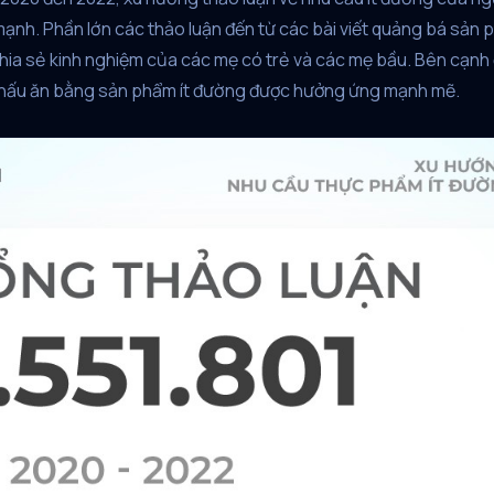
mạnh. Phần lớn các thảo luận đến từ các bài viết quảng bá sản 
chia sẻ kinh nghiệm của các mẹ có trẻ và các mẹ bầu. Bên cạnh đ
 nấu ăn bằng sản phẩm ít đường được hưởng ứng mạnh mẽ.