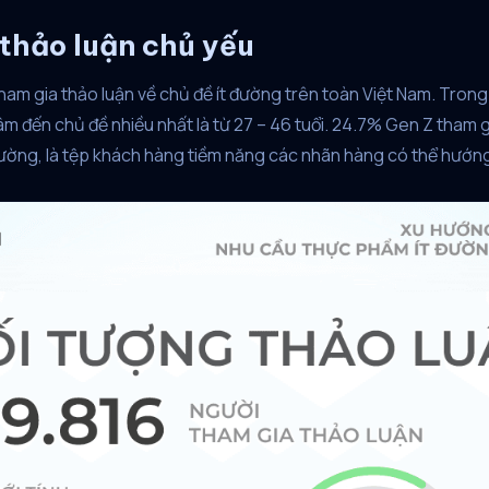
 thảo luận chủ yếu
ham gia thảo luận về chủ đề ít đường trên toàn Việt Nam. Trong
tâm đến chủ đề nhiều nhất là từ 27 – 46 tuổi. 24.7% Gen Z tham 
đường, là tệp khách hàng tiềm năng các nhãn hàng có thể hướn