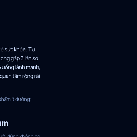
về sức khỏe. Từ
vong gấp 3 lần so
ồ uống lành mạnh,
quan tâm rộng rãi
phẩm ít đường:
năm
gười dùng không có