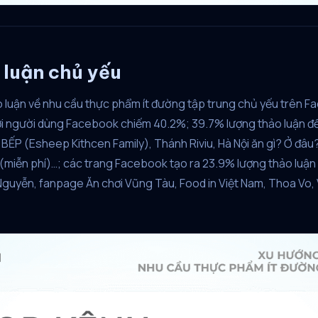
 luận chủ yếu
 luận về nhu cầu thực phẩm ít đường tập trung chủ yếu trên F
bởi người dùng Facebook chiếm 40.2%; 39.7% lượng thảo luận 
ẾP (Esheep Kithcen Family), Thánh Riviu, Hà Nội ăn gì? Ở đâu?
(miễn phí)…; các trang Facebook tạo ra 23.9% lượng thảo luận 
uyễn, fanpage Ăn chơi Vũng Tàu, Food in Việt Nam, Thoa Vo, V