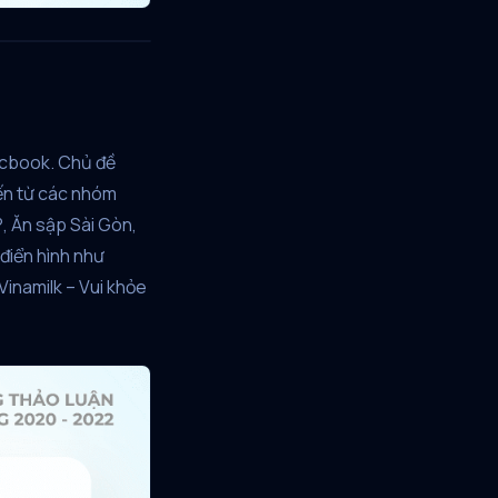
acbook. Chủ đề
đến từ các nhóm
, Ăn sập Sài Gòn,
điển hình như
inamilk – Vui khỏe