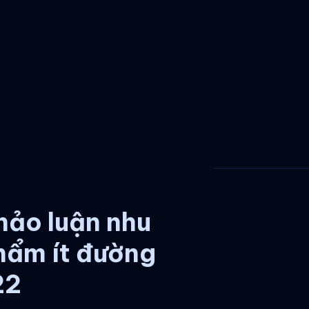
hảo luận nhu
hẩm ít đường
22