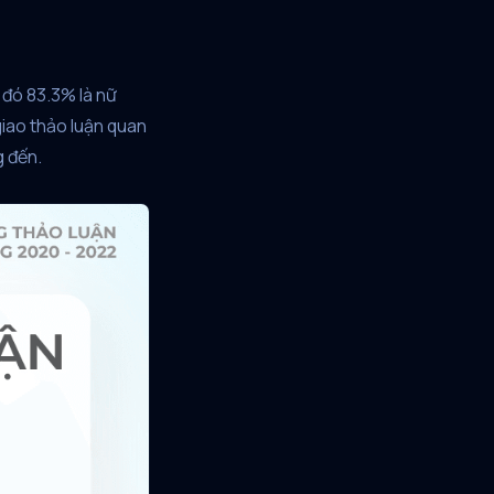
 đó 83.3% là nữ
giao thảo luận quan
g đến.