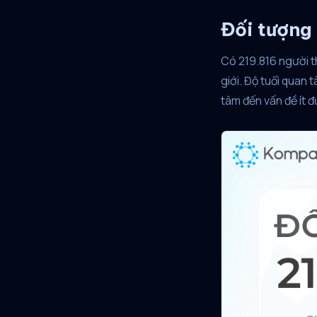
Đối tượng
Có 219.816 người t
giới. Độ tuổi quan 
tâm đến vấn đề ít 