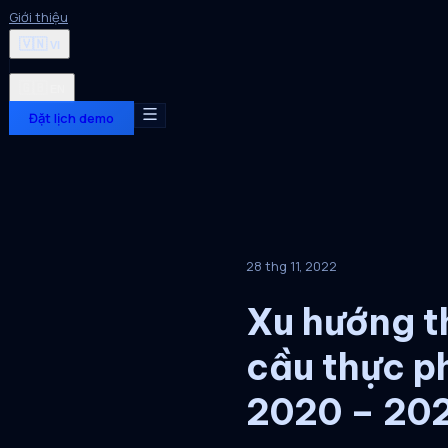
Giới thiệu
🇻🇳
VI
🇬🇧
EN
Đặt lịch demo
28 thg 11, 2022
Xu hướng t
cầu thực p
2020 – 20