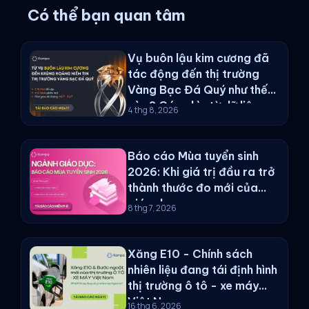
Có thể bạn quan tâm
Vụ buôn lậu kim cương đã
tác động đến thị trường
Vàng Bạc Đá Quý như thế
nào? Góc nhìn từ dữ liệu
4 thg 8, 2026
Social Listening
Báo cáo Mùa tuyển sinh
2026: Khi giá trị đầu ra trở
thành thước đo mới của
giáo dục
8 thg 7, 2026
Xăng E10 - Chính sách
nhiên liệu đang tái định hình
thị trường ô tô - xe máy
Việt Nam
16 thg 6, 2026